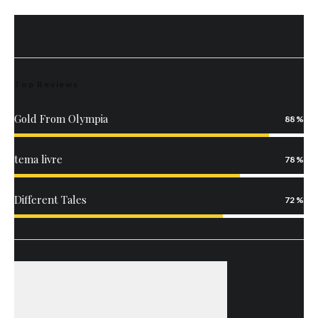
Top Reviews
Gold From Olympia
88
tema livre
78
Different Tales
72