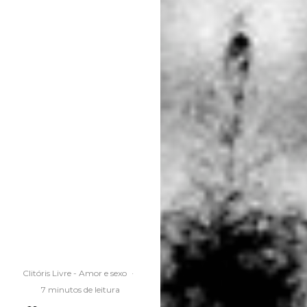
Clitóris Livre - Amor e sexo
·
7 minutos de leitura