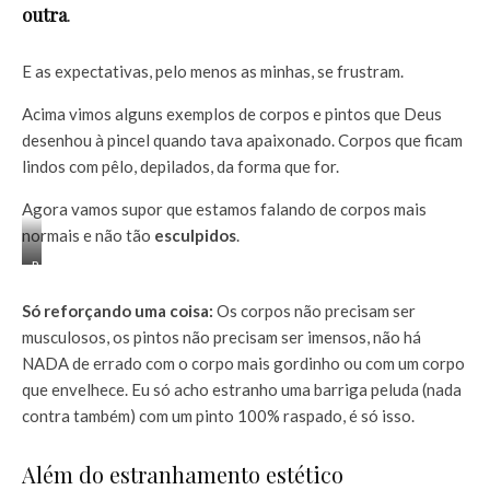
outra
.
E as expectativas, pelo menos as minhas, se frustram.
Acima vimos alguns exemplos de corpos e pintos que Deus
desenhou à pincel quando tava apaixonado. Corpos que ficam
lindos com pêlo, depilados, da forma que for.
Agora vamos supor que estamos falando de corpos mais
normais e não tão
esculpidos
.
R
e
a
Só reforçando uma coisa:
Os corpos não precisam ser
l
musculosos, os pintos não precisam ser imensos, não há
i
NADA de errado com o corpo mais gordinho ou com um corpo
d
que envelhece. Eu só acho estranho uma barriga peluda (nada
a
d
contra também) com um pinto 100% raspado, é só isso.
e
Além do estranhamento estético