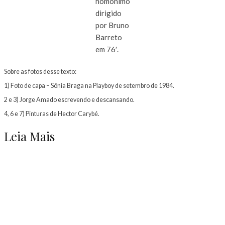
homônimo
dirigido
por Bruno
Barreto
em 76′.
Sobre as fotos desse texto:
1) Foto de capa – Sônia Braga na Playboy de setembro de 1984.
2 e 3) Jorge Amado escrevendo e descansando.
4, 6 e 7) Pinturas de Hector Carybé.
Leia Mais