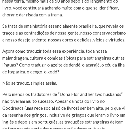
nessa terra, mesmo mais de 50 anos depois do lançamento do
livro, você continuará achando muito com o que se identificar,
chorar e dar risada com a trama.
Se trata de uma história essencialmente brasileira, que revela os
traços e as contradições de nossa gente, nosso conservadorismo
e nosso desejo ardente, nossas dores e delícias, vícios e virtudes.
Agora como traduzir toda essa experiência, toda nossa
malandragem, cultura e comidas típicas para estrangeiras outras
línguas? Como traduzir o azeite de dendê, o acarajé, o céu da ilha
de Itaparica, o dengo, o xodó?
Não se traduz, simples assim.
Pelo menos os tradutores de “Dona Flor and her two husbands”
não tiveram muito sucesso. Apesar da nota do livro no
Goodreads (
uma rede social só de livros
) ser bem alta, pelo que vi
da resenha dos gringos, inclusive de gringos que leram o livro em
inglês e depois em português, as traduções estrangeiras deixam
de fora grande parte das nossas particulares culturais..