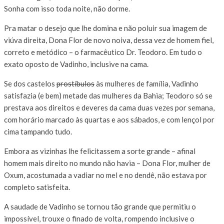
Sonha com isso toda noite, não dorme.
Pra matar o desejo que lhe domina e não poluir sua imagem de
viúva direita, Dona Flor de novo noiva, dessa vez de homem fiel,
correto e metódico – o farmacêutico Dr. Teodoro. Em tudo o
exato oposto de Vadinho, inclusive na cama.
Se dos castelos
prostíbulos
às mulheres de família, Vadinho
satisfazia (e bem) metade das mulheres da Bahia; Teodoro só se
prestava aos direitos e deveres da cama duas vezes por semana,
com horário marcado às quartas e aos sábados, e com lençol por
cima tampando tudo.
Embora as vizinhas lhe felicitassem a sorte grande – afinal
homem mais direito no mundo não havia – Dona Flor, mulher de
Oxum, acostumada a vadiar no mel e no dendê, não estava por
completo satisfeita.
A saudade de Vadinho se tornou tão grande que permitiu o
impossível, trouxe o finado de volta, rompendo inclusive o