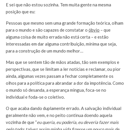
E sei que não estou sozinha. Tem muita gente na mesma
posição que eu:
Pessoas que mesmo sem uma grande formação teórica, olham
para o mundo e são capazes de constatar o
óbvio
– que
alguma coisa de muito errada não está certa – e estão
interessadas em dar alguma contribuição, mínima que seja,
para a construção de um mundo melhor…
Mas que se sentem tão de mãos atadas, tão sem exemplos e
perspectivas, que se limitam a ler notícias e reclamar, ou pior
ainda, algumas vezes passam a fechar completamente os
olhos para a política para abrandar a dor da impotência. Como
o mundo só desanda, a esperança mingua, foca-se no
individual e foda-se o coletivo.
O que acaba dando duplamente errado. A salvação individual
geralmente não vem, e no peito continua doendo aquela
vozinha de que “
eu queria, eu poderia, eu deveria fazer mais
pelo todo; talvez assim minha vida fizesse um pouco mais de