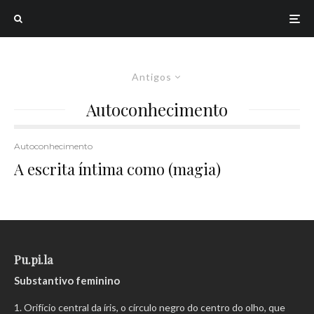
Antigos
Autoconhecimento
Autoconhecimento
A escrita íntima como (magia)
Pu.pi.la
Substantivo feminino
Orifício central da íris, o círculo negro do centro do olho, que