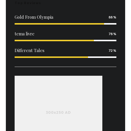
Top Reviews
Gold From Olympia
88
tema livre
78
Different Tales
72